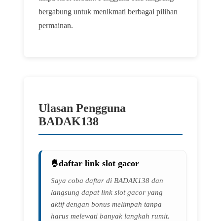
bergabung untuk menikmati berbagai pilihan
permainan.
Ulasan Pengguna
BADAK138
daftar link slot gacor
Saya coba daftar di BADAK138 dan
langsung dapat link slot gacor yang
aktif dengan bonus melimpah tanpa
harus melewati banyak langkah rumit.