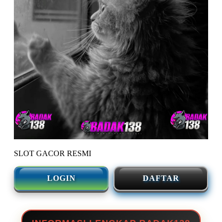
SLOT GACOR RESMI
LOGIN
DAFTAR