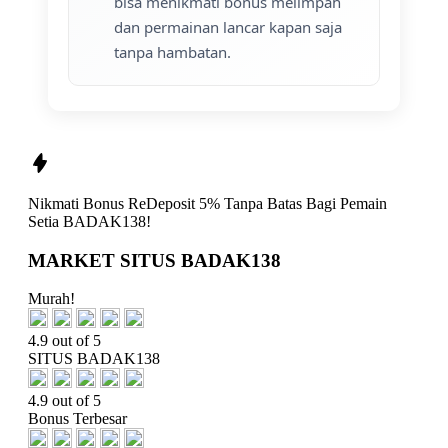
bisa menikmati bonus melimpah
dan permainan lancar kapan saja
tanpa hambatan.
Nikmati
Bonus ReDeposit 5% Tanpa Batas
Bagi Pemain
Setia
BADAK138!
MARKET SITUS BADAK138
Murah!
4.9 out of 5
SITUS BADAK138
4.9 out of 5
Bonus Terbesar