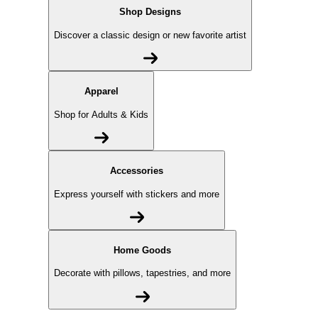
Shop Designs
Discover a classic design or new favorite artist
Apparel
Shop for Adults & Kids
Accessories
Express yourself with stickers and more
Home Goods
Decorate with pillows, tapestries, and more