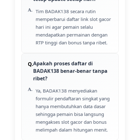
Tim BADAK138 secara rutin
memperbarui daftar link slot gacor
hari ini agar pemain selalu
mendapatkan permainan dengan
RTP tinggi dan bonus tanpa ribet.
Apakah proses daftar di
BADAK138 benar-benar tanpa
ribet?
Ya, BADAK138 menyediakan
formulir pendaftaran singkat yang
hanya membutuhkan data dasar
sehingga pemain bisa langsung
mengakses slot gacor dan bonus
melimpah dalam hitungan menit.