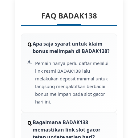
FAQ BADAK138
Apa saja syarat untuk klaim
bonus melimpah di BADAK138?
Pemain hanya perlu daftar melalui
link resmi BADAK138 lalu
melakukan deposit minimal untuk
langsung mengaktifkan berbagai
bonus melimpah pada slot gacor
hari ini.
Bagaimana BADAK138
memastikan link slot gacor
tetap update setiap hari?