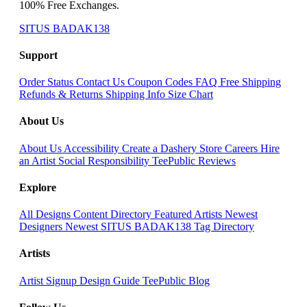
100% Free Exchanges.
SITUS BADAK138
Support
Order Status
Contact Us
Coupon Codes
FAQ
Free Shipping
Refunds & Returns
Shipping Info
Size Chart
About Us
About Us
Accessibility
Create a Dashery Store
Careers
Hire
an Artist
Social Responsibility
TeePublic Reviews
Explore
All Designs
Content Directory
Featured Artists
Newest
Designers
Newest SITUS BADAK138
Tag Directory
Artists
Artist Signup
Design Guide
TeePublic Blog