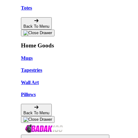
Totes
Back To Menu
Home Goods
Mugs
Tapestries
Wall Art
Pillows
Back To Menu