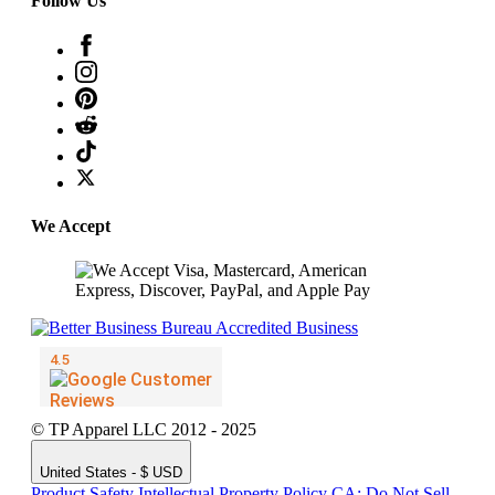
Follow Us
We Accept
© TP Apparel LLC 2012 - 2025
United States - $ USD
Product Safety
Intellectual Property Policy
CA: Do Not Sell